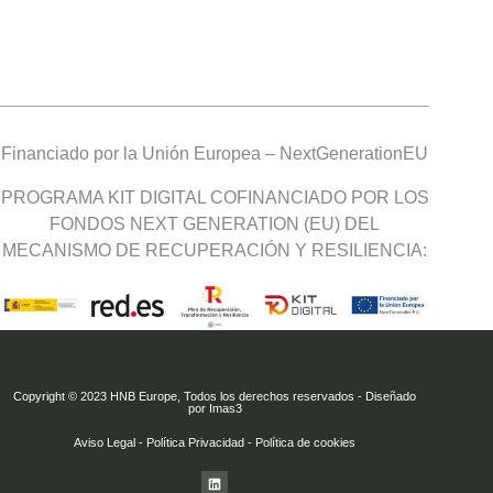
Financiado por la Unión Europea – NextGenerationEU
PROGRAMA KIT DIGITAL COFINANCIADO POR LOS
FONDOS NEXT GENERATION (EU) DEL
MECANISMO DE RECUPERACIÓN Y RESILIENCIA:
Copyright © 2023 HNB Europe, Todos los derechos reservados - Diseñado
por Imas3
Aviso Legal
-
Política Privacidad
-
Política de cookies