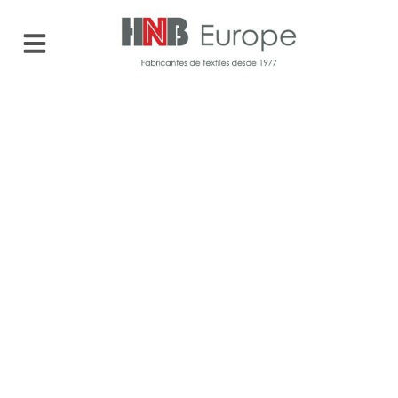
HNB Europe
Contacta
con
nosotros